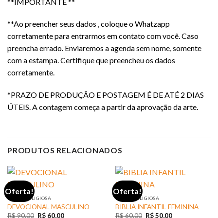
**IMPORTANTE **
**Ao preencher seus dados , coloque o Whatzapp
corretamente para entrarmos em contato com você. Caso
preencha errado. Enviaremos a agenda sem nome, somente
com a estampa. Certifique que preencheu os dados
corretamente.
*PRAZO DE PRODUÇÃO E POSTAGEM É DE ATÉ 2 DIAS
ÚTEIS. A contagem começa a partir da aprovação da arte.
PRODUTOS RELACIONADOS
Oferta!
Oferta!
LINHA RELIGIOSA
LINHA RELIGIOSA
DEVOCIONAL MASCULINO
BIBLIA INFANTIL FEMININA
O
O
O
O
R$
90,00
R$
60,00
R$
60,00
R$
50,00