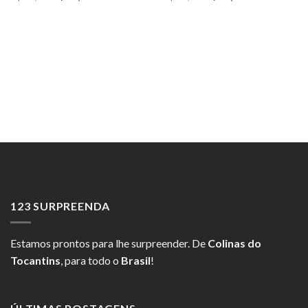
preço
preço
preço
preço
original
atual
original
atual
era:
é:
era:
é:
R$ 90,00.
R$ 60,00.
R$ 60,00.
R$ 50,00.
123 SURPREENDA
Estamos prontos para lhe surpreender. De
Colinas do
Tocantins
, para todo o
Brasil
!