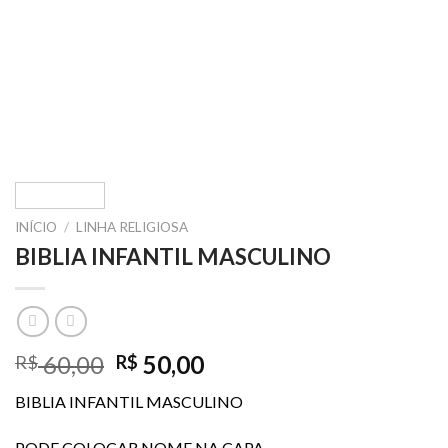
INÍCIO
/
LINHA RELIGIOSA
BIBLIA INFANTIL MASCULINO
O
O
60,00
50,00
R$
R$
preço
preço
BIBLIA INFANTIL MASCULINO
original
atual
era:
é:
PODE COLOCAR NOME NA CAPA