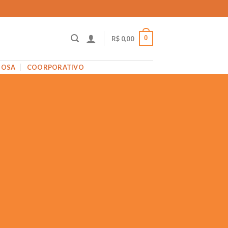
0
R$
0,00
IOSA
COORPORATIVO