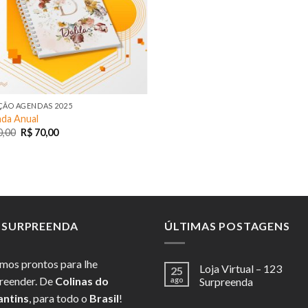
ÇÃO AGENDAS 2025
da Anual
,00
R$
70,00
3 SURPREENDA
ÚLTIMAS POSTAGENS
mos prontos para lhe
Loja Virtual – 123
25
reender. De
Colinas do
ago
Surpreenda
antins
, para todo o
Brasil
!