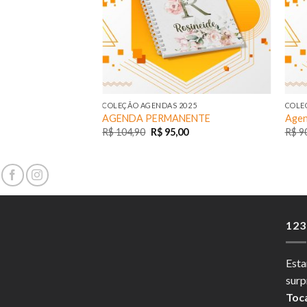
COLEÇÃO AGENDAS 2025
COLE
AGENDA PERMANENTE
Agen
R$
104,90
R$
95,00
R$
90
12
Esta
surp
Toc