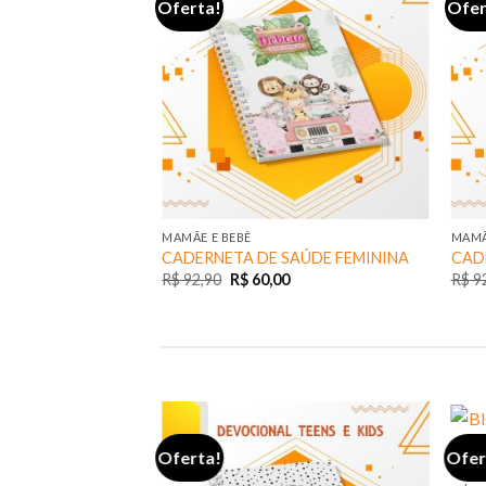
Oferta!
Ofer
MAMÃE E BEBÊ
MAMÃ
CADERNETA DE SAÚDE FEMININA
CAD
R$
92,90
R$
60,00
R$
92
LINHA
Oferta!
Ofer
BIBL