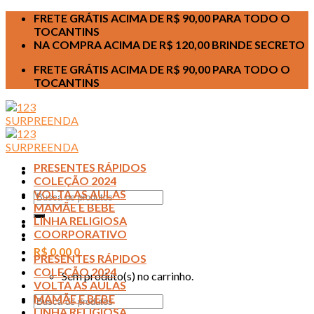
Skip
FRETE GRÁTIS ACIMA DE R$ 90,00 PARA TODO O
to
TOCANTINS
content
NA COMPRA ACIMA DE R$ 120,00 BRINDE SECRETO
FRETE GRÁTIS ACIMA DE R$ 90,00 PARA TODO O
TOCANTINS
PRESENTES RÁPIDOS
COLEÇÃO 2024
VOLTA AS AULAS
Pesquisar
MAMÃE E BEBE
por:
LINHA RELIGIOSA
COORPORATIVO
R$
0,00
0
PRESENTES RÁPIDOS
COLEÇÃO 2024
Sem produto(s) no carrinho.
VOLTA AS AULAS
MAMÃE E BEBE
Pesquisar
LINHA RELIGIOSA
por: