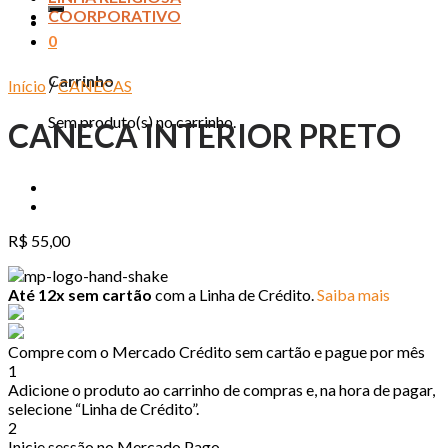
COORPORATIVO
0
Carrinho
Início
/
CANECAS
Sem produto(s) no carrinho.
CANECA INTERIOR PRETO
R$
55,00
Até 12x sem cartão
com a Linha de Crédito.
Saiba mais
Compre com o Mercado Crédito sem cartão e pague por mês
1
Adicione o produto ao carrinho de compras e, na hora de pagar,
selecione “Linha de Crédito”.
2
Inicie sessão no Mercado Pago.