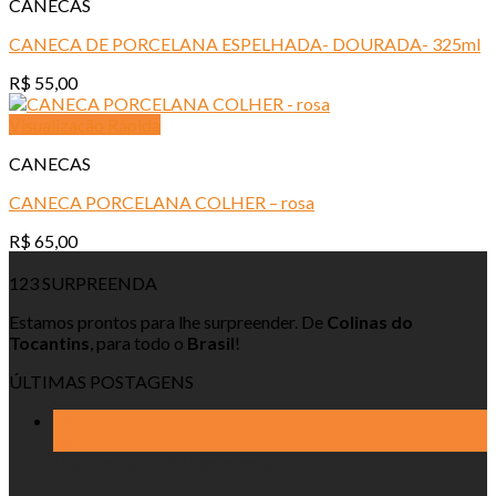
CANECAS
CANECA DE PORCELANA ESPELHADA- DOURADA- 325ml
R$
55,00
Visualização Rápida
CANECAS
CANECA PORCELANA COLHER – rosa
R$
65,00
123 SURPREENDA
Estamos prontos para lhe surpreender. De
Colinas do
Tocantins
, para todo o
Brasil
!
ÚLTIMAS POSTAGENS
25
ago
Loja Virtual – 123 Surpreenda