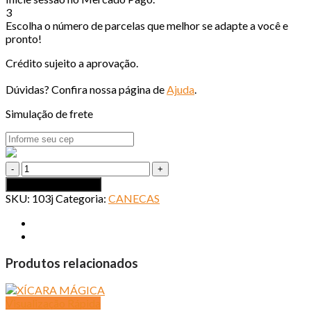
3
Escolha o número de parcelas que melhor se adapte a você e
pronto!
Crédito sujeito a aprovação.
Dúvidas? Confira nossa página de
Ajuda
.
Simulação de frete
CANECA
INTERIOR
Adicionar ao carrinho
PRETO
SKU:
103j
Categoria:
CANECAS
quantidade
Produtos relacionados
Visualização Rápida