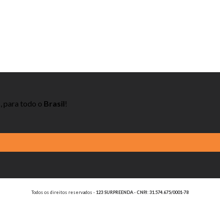
s
, para todo o
Brasil
!
Todos os direitos reservados -
123 SURPREENDA - CNPJ: 31.574.675/0001-78