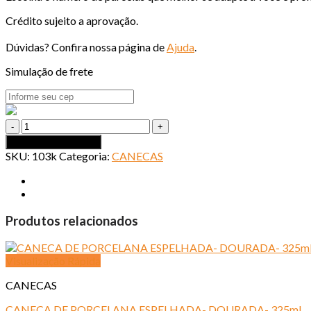
Crédito sujeito a aprovação.
Dúvidas? Confira nossa página de
Ajuda
.
Simulação de frete
CANECA
FOSCA
Adicionar ao carrinho
COM
SKU:
103k
Categoria:
CANECAS
LILAS
quantidade
Produtos relacionados
Visualização Rápida
CANECAS
CANECA DE PORCELANA ESPELHADA- DOURADA- 325ml