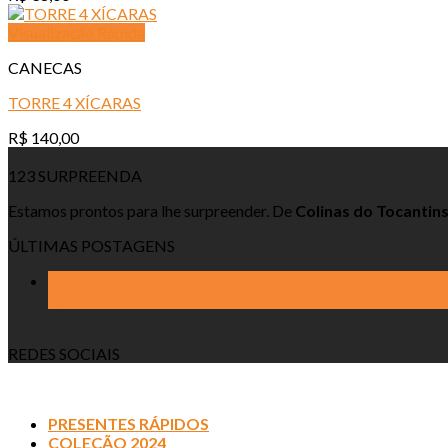
Visualização Rápida
CANECAS
TORRE 4 XÍCARAS
R$
140,00
123 SURPREENDA
Estamos prontos para lhe surpreender. De
Colinas do Tocantin
ÚLTIMAS POSTAGENS
25
ago
Loja Virtual – 123 Surpreenda
REDES SOCIAIS
PRESENTES RÁPIDOS
COLEÇÃO 2024