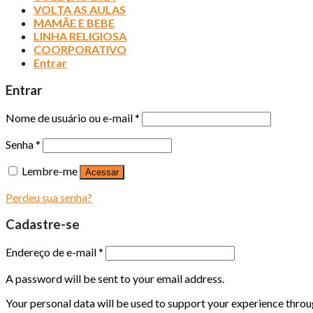
VOLTA AS AULAS
MAMÃE E BEBE
LINHA RELIGIOSA
COORPORATIVO
Entrar
Entrar
Nome de usuário ou e-mail
*
Senha
*
Lembre-me
Acessar
Perdeu sua senha?
Cadastre-se
Endereço de e-mail
*
A password will be sent to your email address.
Your personal data will be used to support your experience throu